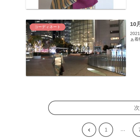
10
コーディネート
20
ぁ着
次
…
前
1