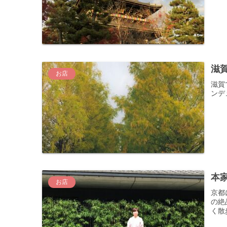
滋
お店
滋賀
ンデ
本
お店
京都
の絶
く散