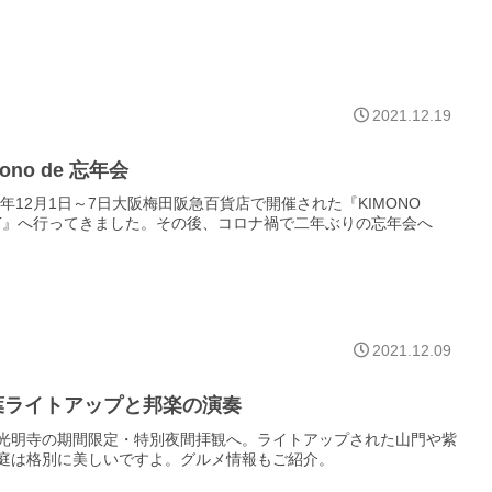
2021.12.19
mono de 忘年会
21年12月1日～7日大阪梅田阪急百貨店で開催された『KIMONO
OT』へ行ってきました。その後、コロナ禍で二年ぶりの忘年会へ
！
2021.12.09
葉ライトアップと邦楽の演奏
光明寺の期間限定・特別夜間拝観へ。ライトアップされた山門や紫
庭は格別に美しいですよ。グルメ情報もご紹介。