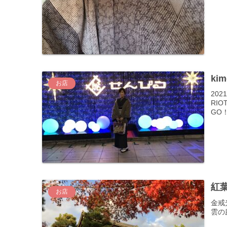
ki
お店
20
RI
GO
紅
お店
金戒
雲の