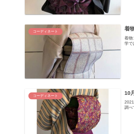
着
コーディネート
着物
学で
10
コーディネート
20
調べ