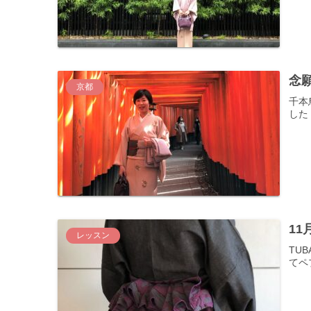
念
京都
千本
した
1
レッスン
TU
てペ