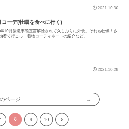
2021.10.30
月コーデ(牡蠣を食べに行く)
21年10月緊急事態宣言解除されて久しぶりに外食。それも牡蠣！さ
物着て行こっ！着物コーディネートの紹介など。
2021.10.28
のページ
8
次
7
9
10