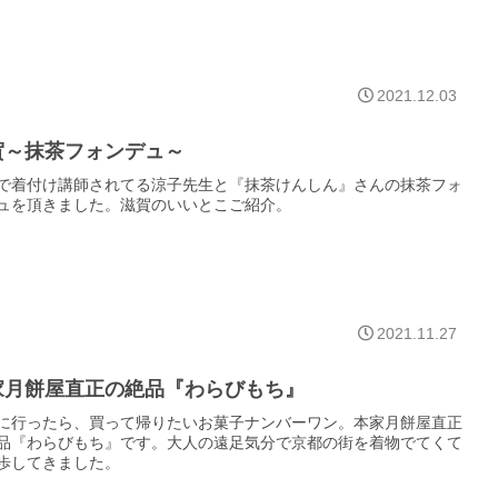
2021.12.03
賀～抹茶フォンデュ～
で着付け講師されてる涼子先生と『抹茶けんしん』さんの抹茶フォ
ュを頂きました。滋賀のいいとこご紹介。
2021.11.27
家月餅屋直正の絶品『わらびもち』
に行ったら、買って帰りたいお菓子ナンバーワン。本家月餅屋直正
品『わらびもち』です。大人の遠足気分で京都の街を着物でてくて
歩してきました。