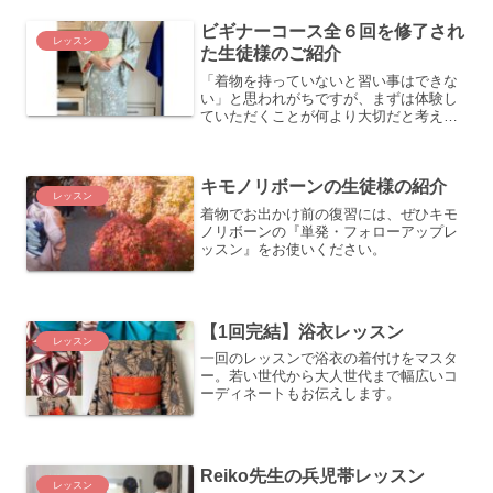
おります。どうぞお気軽にお問合せ下さ
い。
ビギナーコース全６回を修了され
レッスン
た生徒様のご紹介
「着物を持っていないと習い事はできな
い」と思われがちですが、まずは体験し
ていただくことが何より大切だと考えて
います。着物がなくても始められること
で、着付けを習うハードルはぐっと下が
るのではないかと思っています。
キモノリボーンの生徒様の紹介
レッスン
着物でお出かけ前の復習には、ぜひキモ
ノリボーンの『単発・フォローアップレ
ッスン』をお使いください。
【1回完結】浴衣レッスン
レッスン
一回のレッスンで浴衣の着付けをマスタ
ー。若い世代から大人世代まで幅広いコ
ーディネートもお伝えします。
Reiko先生の兵児帯レッスン
レッスン