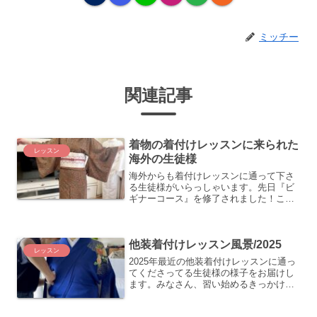
ミッチー
関連記事
着物の着付けレッスンに来られた
レッスン
海外の生徒様
海外からも着付けレッスンに通って下さ
る生徒様がいらっしゃいます。先日『ビ
ギナーコース』を修了されました！この
後も自分なりに着物を楽しみたいと続け
てレッスンに来て下さるとのこと。もち
ろん大変嬉しい事ですし、それ以上に彼
他装着付けレッスン風景/2025
女を尊敬いたします。
レッスン
2025年最近の他装着付けレッスンに通っ
てくださってる生徒様の様子をお届けし
ます。みなさん、習い始めるきっかけや
目標も様々です。マンツーマンならで
は、その方に特化したレッスンを行って