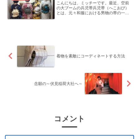
こんにちは、ミッチーです。最近、空前
の大ブームの兵児帯兵児帯（へこおび）
とは、元々和服における男物の帯の一種
で、角帯よりもカジュアルで柔らかい生
地でできた帯のことです。兵児帯角帯子
供も使います。小さな女の子なら赤や黄
色など鮮やかな色で絞りが...
着物を素敵にコーディネートする方法
念願の～伏見稲荷大社へ～
コメント