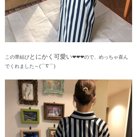
とにかく可愛い
この帯結び
❤❤❤ので、めっちゃ喜ん
でくれました～(⌒∇⌒)