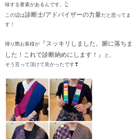
味する要素があるんです。👆
診断士/
アドバイザーの力量
この辺は
だと思ってま
す！
『スッキリしました。腑に落ちま
帰り際お客様が
した！これで診断納めにします！』
と。
そう言って頂けて良かったです❣