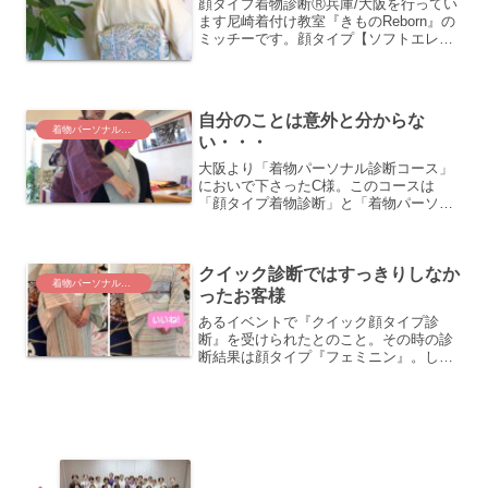
顔タイプ着物診断Ⓡ兵庫/大阪を行ってい
ます尼崎着付け教室『きものReborn』の
ミッチーです。顔タイプ【ソフトエレガ
ント】さんを例にあげてみました！
自分のことは意外と分からな
着物パーソナル診断コース
い・・・
大阪より「着物パーソナル診断コース」
においで下さったC様。このコースは
「顔タイプ着物診断」と「着物パーソナ
ルカラー診断」の組み合わせにより、貴
女の『似合う』を導き出しアドバイスさ
せて頂くものです。きものRebornで一番
クイック診断ではすっきりしなか
の人気コースです。
着物パーソナル診断コース
ったお客様
あるイベントで『クイック顔タイプ診
断』を受けられたとのこと。その時の診
断結果は顔タイプ『フェミニン』。しか
し、なんだか違和感がぬぐえなかったら
しく、私のところでもっとしっかり診て
もらおうと訪問くださいました！