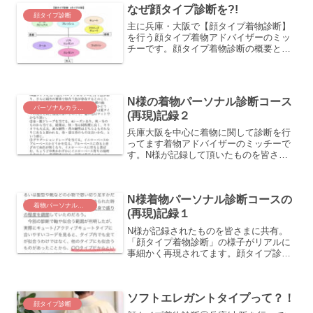
なぜ顔タイプ診断を?!
顔タイプ診断
主に兵庫・大阪で【顔タイプ着物診断】
を行う顔タイプ着物アドバイザーのミッ
チーです。顔タイプ着物診断の概要とそ
の変化について説明しています。
N様の着物パーソナル診断コース
パーソナルカラー診断
(再現)記録２
兵庫大阪を中心に着物に関して診断を行
ってます着物アドバイザーのミッチーで
す。N様が記録して頂いたものを皆さま
にシェア。自分に調和する色の選び方は
「着物パーソナルカラー診断」でわかり
ます。また似合う着物の柄は「顔タイプ
N様着物パーソナル診断コースの
着物診断」で分かります。
着物パーソナル診断コース
(再現)記録１
N様が記録されたものを皆さまに共有。
「顔タイプ着物診断」の様子がリアルに
事細かく再現されてます。顔タイプ診断
が気になっている方はぜひ参考になさっ
てください。自分に似合う着物選びや自
分に似合う着物コーディネートがわかり
ソフトエレガントタイプって？！
ます。
顔タイプ診断