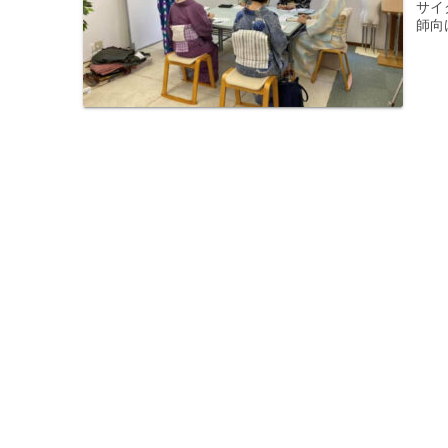
サイ
師向