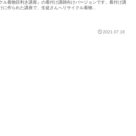
クル着物目利き講座』の着付け講師向けバージョンです。着付け講
けに作られた講座で、生徒さんへリサイクル着物...
2021.07.18