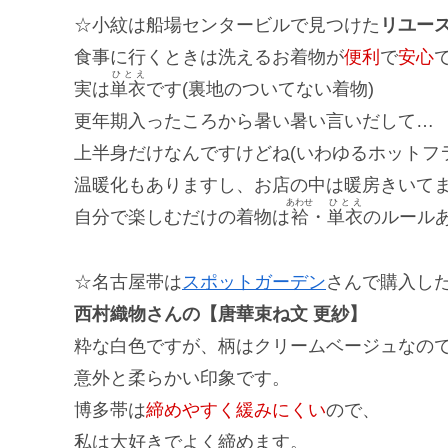
☆小紋は船場センタービルで見つけた
リユー
食事に行くときは洗えるお着物が
便利
で
安心
ひとえ
実は
単衣
です(裏地のついてない着物)
更年期入ったころから暑い暑い言いだして…
上半身だけなんですけどね(いわゆるホットフラッシ
温暖化もありますし、お店の中は暖房きいて
あわせ
ひとえ
自分で楽しむだけの着物は
袷
・
単衣
のルール
☆名古屋帯は
スポットガーデン
さんで購入し
西村織物さんの【唐華束ね文 更紗】
粋な白色ですが、柄はクリームベージュなの
意外と柔らかい印象です。
博多帯は
締めやすく緩みにくい
ので、
私は大好きでよく締めます。