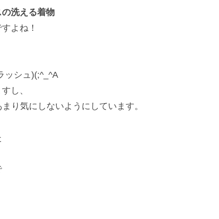
スの洗える着物
ですよね！
ュ)(;^_^A
ますし、
あまり気にしないようにしています。
た
で