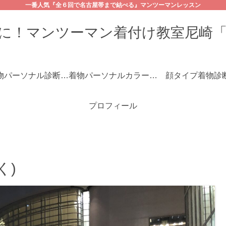
一番人気『全６回で名古屋帯まで結べる』マンツーマンレッスン
に！マンツーマン着付け教室尼崎
☆着物パーソナル診断コース
着物パーソナルカラー診断
顔タイプ着物診
プロフィール
く)