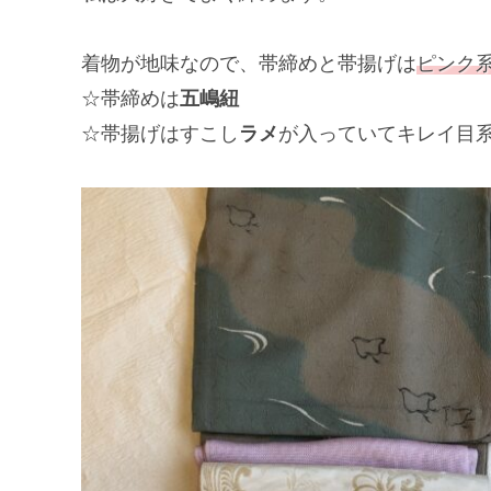
着物が地味なので、帯締めと帯揚げは
ピンク
☆帯締めは
五嶋紐
☆帯揚げはすこし
ラメ
が入っていてキレイ目