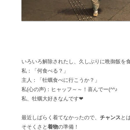
いろいろ解除されたし、久しぶりに晩御飯を
私：「何食べる？」
主人：「牡蠣食べに行こうか？」
私(心の声)：ヒャッフ～～！喜んでー(^^♪
私、牡蠣大好きなんです❤
最近しばらく着てなかったので、
チャンス
と
そそくさと
着物
の準備！